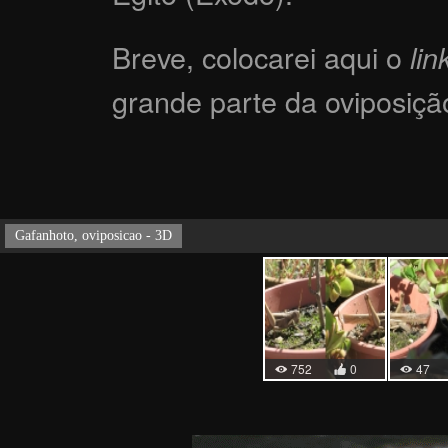
Breve, colocarei aqui o
lin
grande parte da oviposiçã
Gafanhoto, oviposicao - 3D
752
0
47