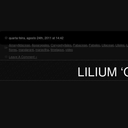
quarta-feira, agosto 24th, 2011 at 14:42
Amaryllidaceae
,
Asparagales
,
Caryophyllales
,
Fabaceae
,
Fabales
,
Liliaceae
,
Liliales
,
L
flores
,
mandararé
,
maravilha
,
timelapse
,
video
Leave A Comment »
LILIUM 