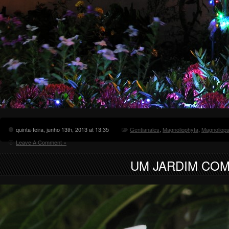
quinta-feira, junho 13th, 2013 at 13:35
Gentianales
,
Magnoliophyta
,
Magnoliops
Leave A Comment »
UM JARDIM COM