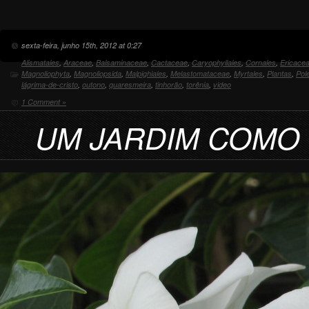
sexta-feira, junho 15th, 2012 at 0:27
Alismatales
,
Araceae
,
Balsaminaceae
,
Cactaceae
,
Caryophyllales
,
Cornales
,
Ericace
Magnoliophyta
,
Magnoliopsida
,
Malpighiales
,
Melastomataceae
,
Myrtales
,
Plantas
,
Pol
lágrima-de-cristo
,
outono
,
quaresmeira
,
tinhorão
,
torênia
,
video
1 Comment »
UM JARDIM COMO 