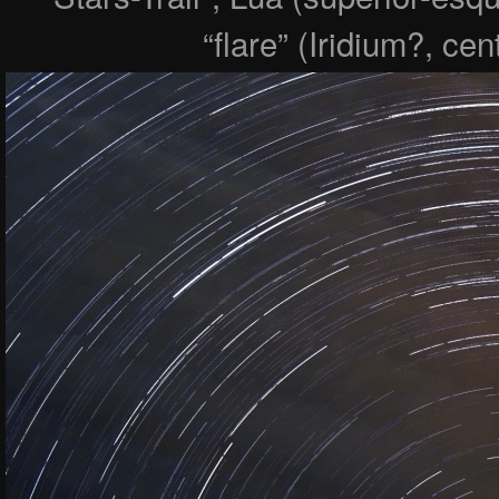
“flare” (Iridium?, ce