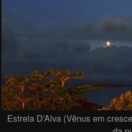
Estrela D’Alva (Vênus em crescen
da n