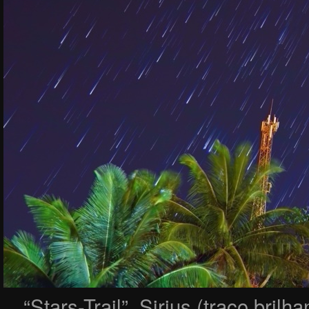
“Stars-Trail”, Sirius (traço brilh