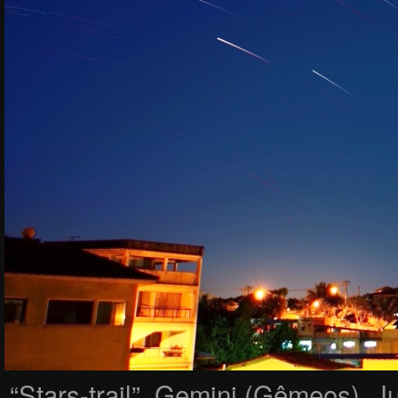
“Stars-trail”, Gemini (Gêmeos), Ju