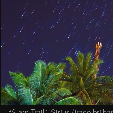
“Stars-Trail”, Sirius (traço brilh