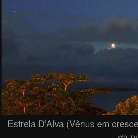
Estrela D’Alva (Vênus em crescen
da n