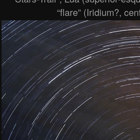
“flare” (Iridium?, ce