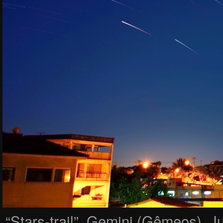
“Stars-trail”, Gemini (Gêmeos), Ju