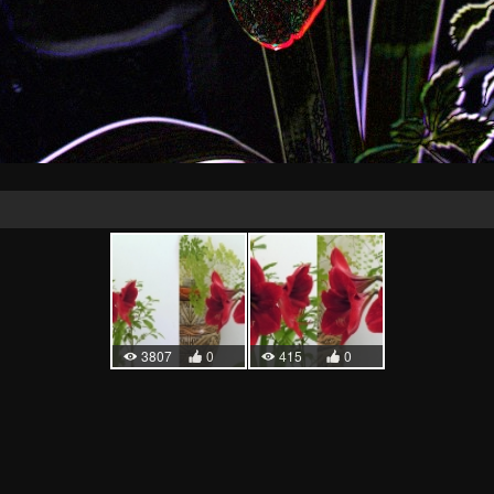
3807
0
415
0