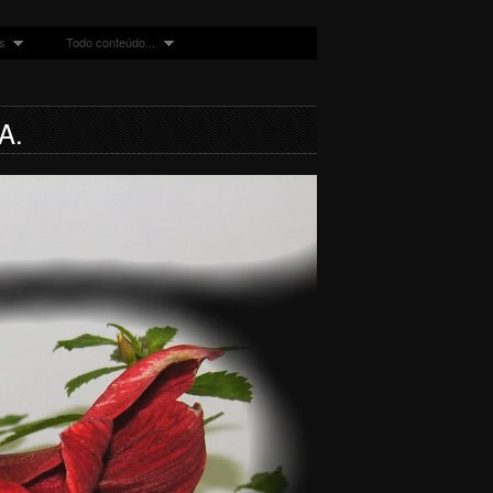
s
Todo conteúdo...
A.