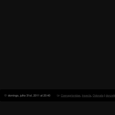
domingo, julho 31st, 2011 at 20:40
Coenagrionidae
,
Insecta
,
Odonata
|
donzel