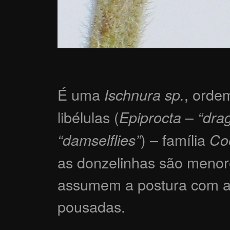
É uma
, ord
Ischnura sp.
libélulas (
–
Epiprocta
“drag
) – família
“damselflies”
Co
as donzelinhas são menor
assumem a postura com a
pousadas.