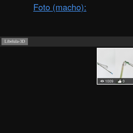
Foto (macho):
Libelula-3D
1009
0