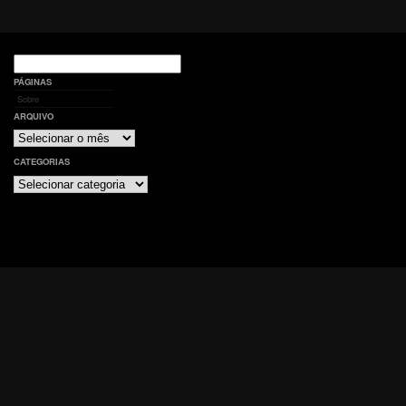
Pesquisar
por:
PÁGINAS
Sobre
ARQUIVO
Arquivo
CATEGORIAS
Categorias