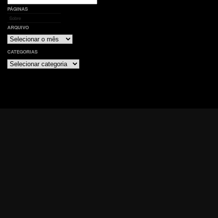
por:
PÁGINAS
Sobre
ARQUIVO
Arquivo
CATEGORIAS
Categorias