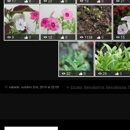
17
0
22
0
19
0
21
9
0
12
0
1138
0
15
22
0
28
0
sábado, outubro 2nd, 2010 at 22:05
Ericales
,
Magnoliophyta
,
Magnoliopsida
,
P
Pesquisar