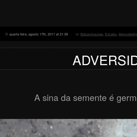
quarta-feira, agosto 17th, 2011 at 21:39
Balsaminaceae
,
Ericales
,
Magnoliophy
ADVERSID
A sina da semente é germi