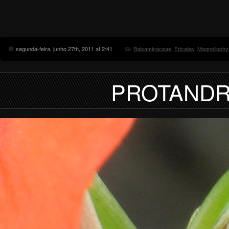
segunda-feira, junho 27th, 2011 at 2:41
Balsaminaceae
,
Ericales
,
Magnoliophy
PROTANDRI