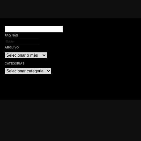
Pesquisar
por:
PÁGINAS
Sobre
ARQUIVO
Arquivo
CATEGORIAS
Categorias