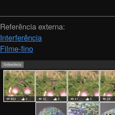
Referência externa:
Interferência
Filme-fino
Iridescência
463
0
32
0
41
0
39