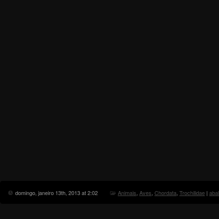
domingo, janeiro 13th, 2013 at 2:02
Animais
,
Aves
,
Chordata
,
Trochilidae
|
aba